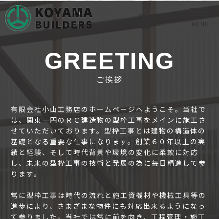
MENU
GREETING
ご挨拶
有限会社小山工務店のホームページへようこそ。当社で
は、関東一円のＲＣ建造物の型枠工事をメインに施工さ
せていただいております。型枠工事とは建物の構造体の
基礎となる重要な仕事になります。創業６０年以上の実
績と経験、そして時代背景や環境の変化に柔軟に対応
し、未来の型枠工事の技術と発展の為に毎日精進して参
ります。
常に型枠工事は時代の流れと施工資機材や機械工具等の
進歩により、さまざまな物件にも対応出来るようになっ
て参りました。当社では常に前を向き、工程管理・施工